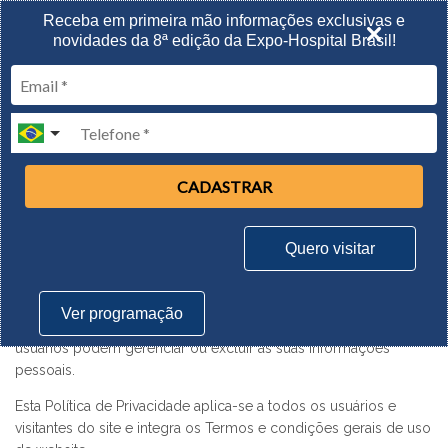
Receba em primeira mão informações exclusivas e
11 A 13 AGOSTO | 2026
novidades da 8ª edição da Expo-Hospital Brasil!
Expominas/Belo Horizonte
Política de privacidade
1 - Informações gerais
CADASTRAR
A presente Política de Privacidade contém informações sobre
coleta, uso, armazenamento, tratamento e proteção dos dados
Quero visitar
pessoais dos usuários e visitantes do site, com a finalidade de
demonstrar absoluta transparência quanto ao assunto e
esclarecer a todos interessados sobre os tipos de dados que
Ver programação
são coletados, os motivos da coleta e a forma como os
usuários podem gerenciar ou excluir as suas informações
pessoais.
Esta Política de Privacidade aplica-se a todos os usuários e
visitantes do site e integra os Termos e condições gerais de uso