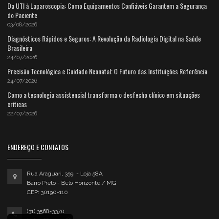
Da UTI à Laparoscopia: Como Equipamentos Confiáveis Garantem a Segurança
do Paciente
03/08/2026
Diagnósticos Rápidos e Seguros: A Revolução da Radiologia Digital na Saúde
Brasileira
24/07/2026
Precisão Tecnológica e Cuidado Neonatal: O Futuro das Instituições Referência
24/07/2026
Como a tecnologia assistencial transforma o desfecho clínico em situações
críticas
22/07/2026
ENDEREÇO E CONTATOS
Rua Araguari, 359 - Loja 58A
Barro Preto - Belo Horizonte / MG
CEP: 30190-110
(31) 3568-3370