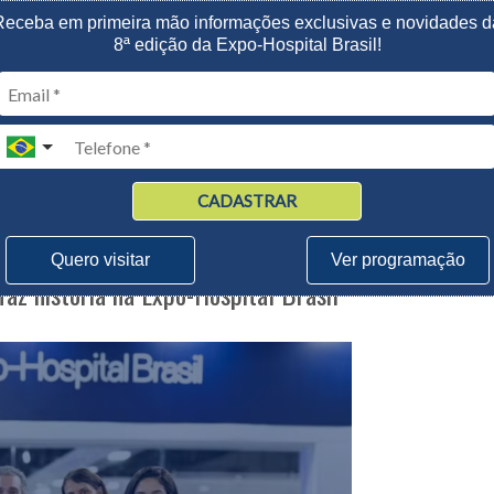
Receba em primeira mão informações exclusivas e novidades d
CONTATO@EXPOHOSPITALBR
8ª edição da Expo-Hospital Brasil!
GOSTO | 2026
| Belo Horizonte
HOME
EXPOSITORES
O EVENTO
VISITAÇÃO
CONGRE
CADASTRAR
Quero visitar
Ver programação
az história na Expo-Hospital Brasil