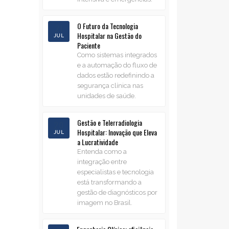
O Futuro da Tecnologia
21
Hospitalar na Gestão do
JUL
Paciente
Como sistemas integrados
e a automação do fluxo de
dados estão redefinindo a
segurança clínica nas
unidades de saúde.
Gestão e Telerradiologia
20
Hospitalar: Inovação que Eleva
JUL
a Lucratividade
Entenda como a
integração entre
especialistas e tecnologia
está transformando a
gestão de diagnósticos por
imagem no Brasil.