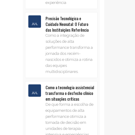
experiência
Precisão Tecnológica e
24
Cuidado Neonatal: O Futuro
JUL
das Instituições Referência
Como a integração de
soluções de alta
performance transforma a
jornada dos recém-
nascidos e otimiza a rotina
das equipes
multidisciplinares.
Como a tecnologia assistencial
22
transforma o desfecho clínico
JUL
em situações críticas
De que forma a escolha de
equipamentos de alta
performance otimiza a
tomada de decisão em
unidades de terapia
intensiva e emergências.