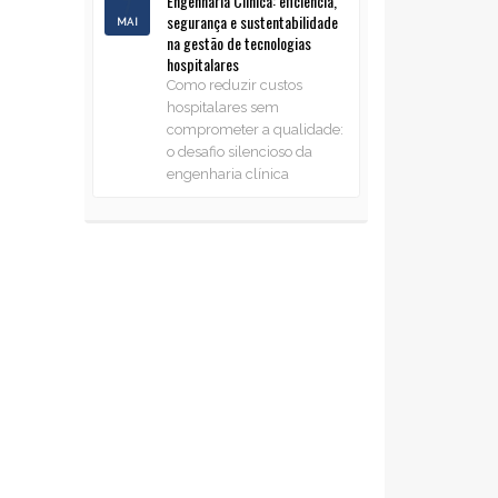
Engenharia Clínica: eficiência,
7
segurança e sustentabilidade
MAI
na gestão de tecnologias
hospitalares
Como reduzir custos
hospitalares sem
comprometer a qualidade:
o desafio silencioso da
engenharia clínica