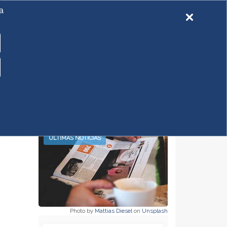
a
ASIL.COM.BR
(31) 3568-3370
QUERO SER UM EXPOSITOR
SSOS 2026
FOTOS
BLOG
CONTATO
ÚLTIMAS NOTÍCIAS
Photo by
Mattias Diesel
on
Unsplash