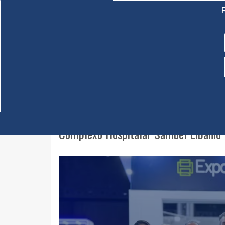
BELO HORIZONTE / MG
11 A 13 A
Expominas 
Notícias
Complexo Hospitalar Samuel Libânio f