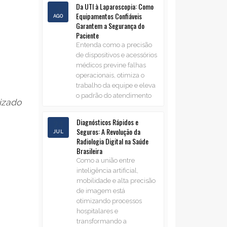
Da UTI à Laparoscopia: Como
3
Equipamentos Confiáveis
AGO
Garantem a Segurança do
Paciente
Entenda como a precisão
de dispositivos e acessórios
médicos previne falhas
operacionais, otimiza o
trabalho da equipe e eleva
o padrão do atendimento
lizado
Diagnósticos Rápidos e
24
Seguros: A Revolução da
JUL
Radiologia Digital na Saúde
Brasileira
Como a união entre
inteligência artificial,
mobilidade e alta precisão
de imagem está
otimizando processos
hospitalares e
transformando a